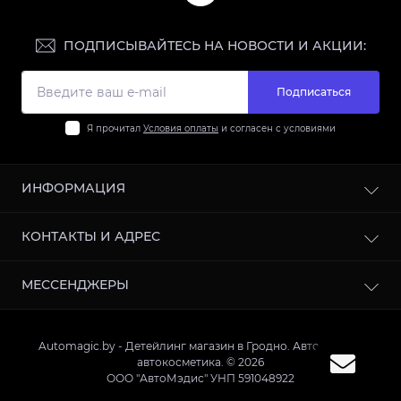
ПОДПИСЫВАЙТЕСЬ НА НОВОСТИ И АКЦИИ:
Подписаться
Я прочитал
Условия оплаты
и согласен с условиями
ИНФОРМАЦИЯ
О нас
КОНТАКТЫ И АДРЕС
Доставка
Условия оплаты
Гродно, ул. Суворова 254А
МЕССЕНДЖЕРЫ
Договор оферты
admin@automagic.by
Контакты
Telegram
Возврат товара
Ежедневно
Automagic.by - Детейлинг магазин в Гродно. Автохимия и
Viber
10:00 - 19:00
Карта сайта
автокосметика. © 2026
Производители
WhatsApp
ООО "АвтоМэдис" УНП 591048922
Подарочные сертификаты