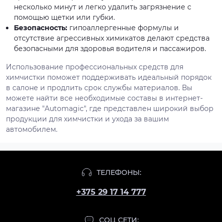
несколько минут и легко удалить загрязнение с
помощью щетки или губки.
Безопасность:
гипоаллергенные формулы и
отсутствие агрессивных химикатов делают средства
безопасными для здоровья водителя и пассажиров.
Использование профессиональных средств для
химчистки поможет поддерживать идеальный порядок
в салоне и продлить срок службы материалов. Вы
можете найти все необходимые составы в интернет-
магазине "Automagic", где представлен широкий выбор
продукции для химчистки и ухода за вашим
автомобилем.
ТЕЛЕФОНЫ:
+375 29 17 14 777
СОЦ СЕТИ: