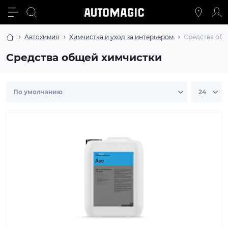
Автохимия
Химчистка и уход за интерьером
Средства общ
Средства общей химчистки