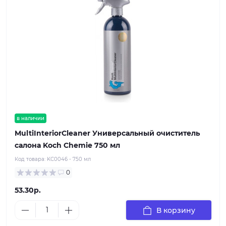
в наличии
MultiInteriorCleaner Универсальный очиститель
салона Koch Chemie 750 мл
Код товара:
KC0046 - 750 мл
0
53.30р.
В корзину