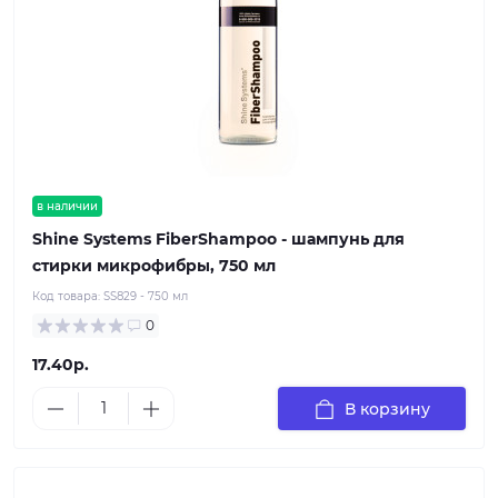
в наличии
Shine Systems FiberShampoo - шампунь для
стирки микрофибры, 750 мл
Код товара:
SS829 - 750 мл
0
17.40р.
В корзину