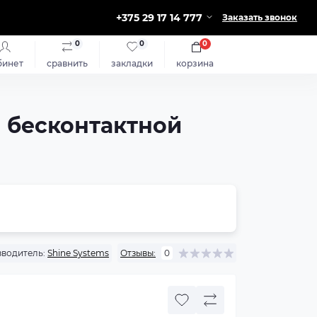
+375 29 17 14 777
Заказать звонок
0
0
0
бинет
сравнить
закладки
корзина
я бесконтактной
водитель:
Shine Systems
Отзывы:
0