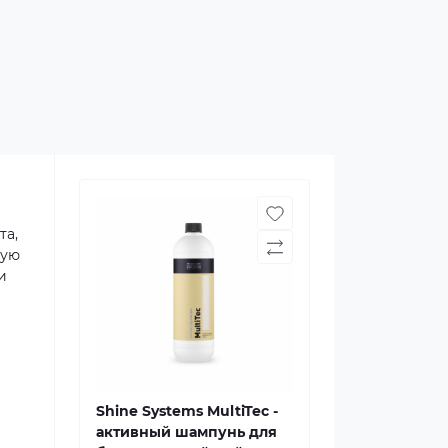
та,
ную
и
Shine Systems MultiTec -
активный шампунь для