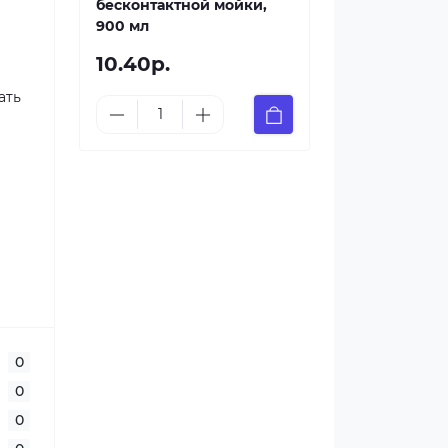
бесконтактной мойки,
900 мл
10.40р.
ать
0
0
0