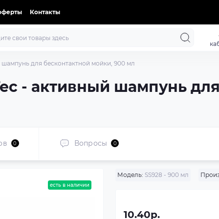
оферты
Контакты
ка
ый шампунь для бесконтактной мойки, 900 мл
iTec - активный шампунь дл
ов
Вопросы
0
0
Модель:
SS928 - 900 мл
Произ
есть в наличии
10.40р.