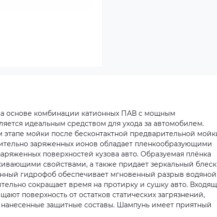
 на основе комбинации катионных ПАВ с мощным
яется идеальным средством для ухода за автомобилем.
 этапе мойки после бесконтактной предварительной мойк
ительно заряженных ионов обладает пленкообразующими
аряженных поверхностей кузова авто. Образуемая плёнка
кивающими свойствами, а также придает зеркальный блеск
нный гидрофоб обеспечивает мгновенный разрыв водяной
ительно сокращает время на протирку и сушку авто. Входя
щают поверхность от остатков статических загрязнений,
е нанесенные защитные составы. Шампунь имеет приятный