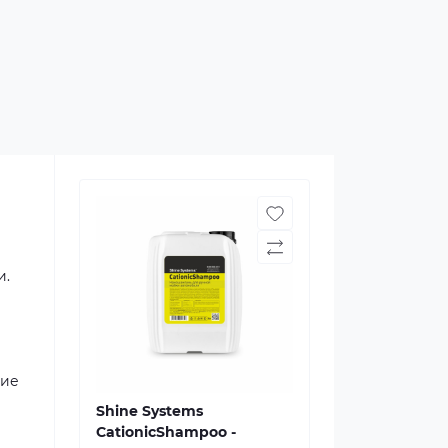
и.
щие
Shine Systems
CationicShampoo -