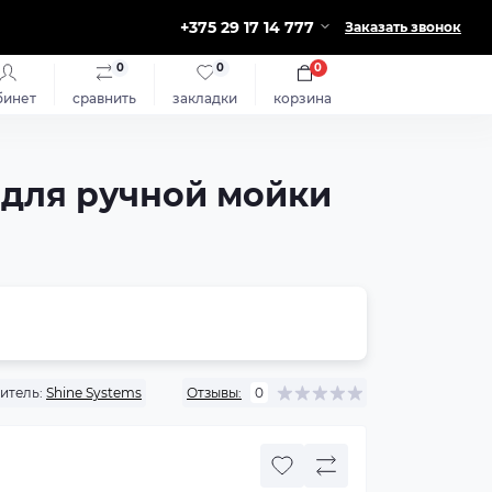
+375 29 17 14 777
Заказать звонок
0
0
0
бинет
сравнить
закладки
корзина
 для ручной мойки
итель:
Shine Systems
Отзывы:
0