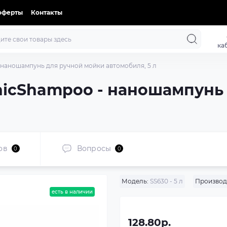
оферты
Контакты
ка
- наношампунь для ручной мойки автомобиля, 5 л
onicShampoo - наношампунь
ов
Вопросы
0
0
Модель:
SS630 - 5 л
Производ
есть в наличии
128.80р.