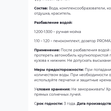
Состав:
Вода, комплексообразователи, ко
отдушка, краситель.
Разбавление водой:
1:200-1:300 – ручная мойка
1:10 – 1:20 – пенокомплект, дозатор PROMA
Применение:
После разбавления водой н
протереть автомобиль крупнопористой г
кузова к нижним. Не допускать высыхани
Меры предосторожности:
При попадании
количеством воды. При необходимости об
используйте перчатки и защитные крема
У
словия хранения:
Не замораживать! Хра
прямых солнечных лучей.
С
рок годности:
3 года.
Дата производств