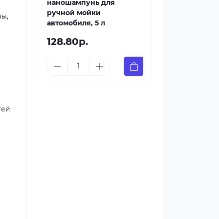
наношампунь для
ручной мойки
ны,
автомобиля, 5 л
128.80р.
тей