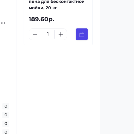
пена для бесконтактной
мойки, 20 кг
189.60р.
ать
0
0
0
0