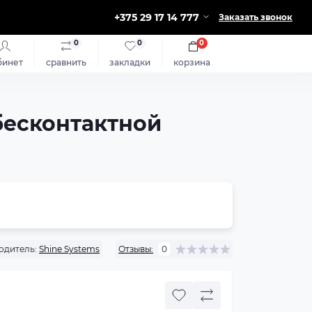
+375 29 17 14 777
Заказать звонок
0
0
0
бинет
сравнить
закладки
корзина
 бесконтактной
одитель:
Shine Systems
Отзывы:
0