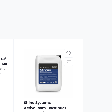
тной
нная
ю к
й
Shine Systems
ActiveFoam - активная