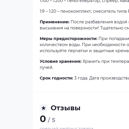
1:100 – 1:200 – пеногенератор, спреер, 
1:9 – 1:20 – пенокомплект, смеситель тип
Применение:
После разбавления водой н
высыхания на поверхности! Тщательно с
Меры предосторожности:
При попадании
количеством воды. При необходимости об
используйте перчатки и защитные крема
Условия хранения:
Хранить при темпера
лучей.
Срок годности:
3 года. Дата производства
Отзывы
0
/ 5
средний рейтинг товара