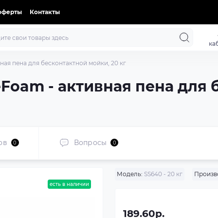
оферты
Контакты
ка
вная пена для бесконтактной мойки, 20 кг
eFoam - активная пена для
ов
Вопросы
0
0
Модель:
SS640 - 20 кг
Произв
есть в наличии
189.60р.