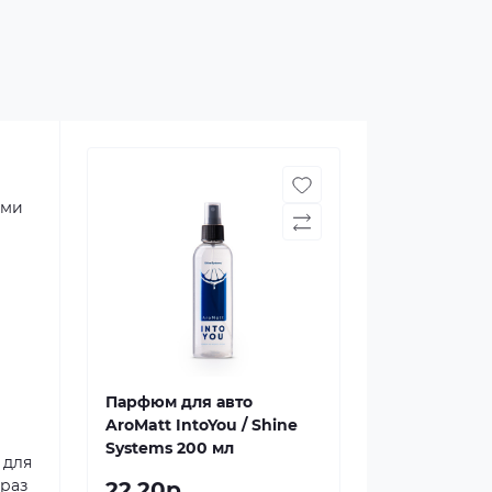
ими
Парфюм для авто
AroMatt IntoYou / Shine
Systems 200 мл
 для
 раз
22.20р.