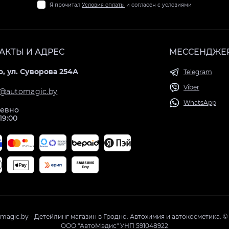
Я прочитал
Условия оплаты
и согласен с условиями
АКТЫ И АДРЕС
МЕССЕНДЖЕ
, ул. Суворова 254А
Telegram
Viber
@automagic.by
WhatsApp
евно
 19:00
magic.by - Детейлинг магазин в Гродно. Автохимия и автокосметика. ©
ООО "АвтоМэдис" УНП 591048922