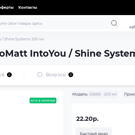
оферты
Контакты
ка
 / Shine Systems 200 мл
Matt IntoYou / Shine Syste
ов
Вопросы
0
0
Модель:
SS888 - 200 мл
Прои
есть в наличии
22.20р.
Быстрый заказ