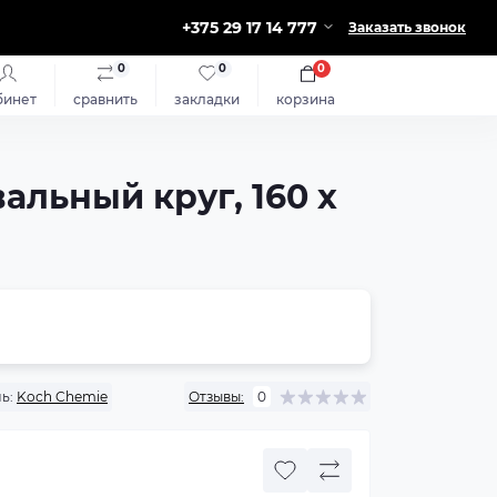
+375 29 17 14 777
Заказать звонок
0
0
0
бинет
сравнить
закладки
корзина
альный круг, 160 x
ь:
Koch Chemie
Отзывы:
0