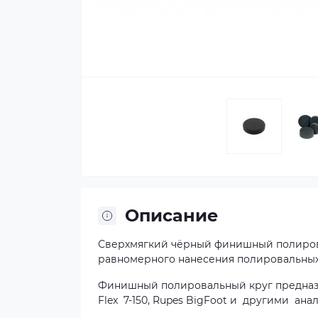
Описание
Сверхмягкий чёрный финишный полиров
равномерного нанесения полировальных
Финишный полировальный круг предназн
Flex 7-150, Rupes BigFoot и другими ана