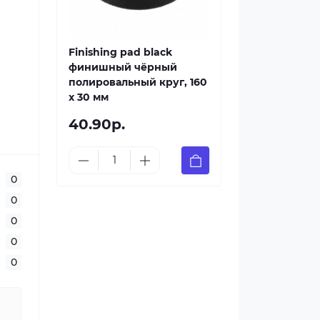
Finishing pad black
финишный чёрный
полировальный круг, 160
x 30 мм
40.90р.
0
0
0
0
0