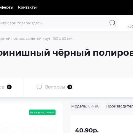
оферты
Контакты
ка
ёрный полировальный круг, 160 x 30 мм
k финишный чёрный полиров
ов
Вопросы
0
0
Модель:
CK-116
Производител
есть в наличии
40.90р.