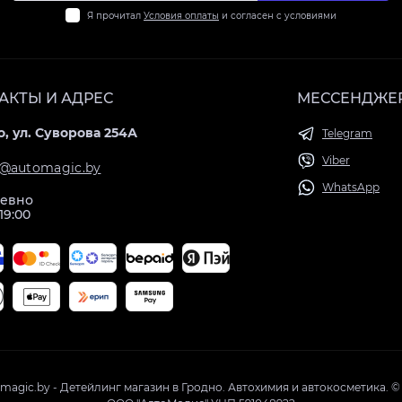
Я прочитал
Условия оплаты
и согласен с условиями
АКТЫ И АДРЕС
МЕССЕНДЖЕ
, ул. Суворова 254А
Telegram
Viber
@automagic.by
WhatsApp
евно
 19:00
magic.by - Детейлинг магазин в Гродно. Автохимия и автокосметика. ©