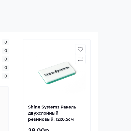
0
0
0
0
0
Shine Systems Ракель
двухслойный
резиновый, 12x6,5см
28.00р.