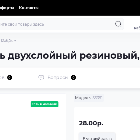
оферты
Контакты
ка
12x6,5см
ль двухслойный резиновый, 
ов
Вопросы
0
0
Модель:
SS391
есть в наличии
28.00р.
Быстрый заказ