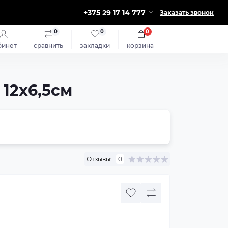
+375 29 17 14 777
Заказать звонок
0
0
0
бинет
сравнить
закладки
корзина
12x6,5см
Отзывы:
0