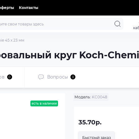
оферты
Контакты
ка
e 45 х 23 мм
ровальный круг Koch-Chemie
ов
Вопросы
0
0
Модель:
KC0048
есть в наличии
35.70р.
Быстрый заказ