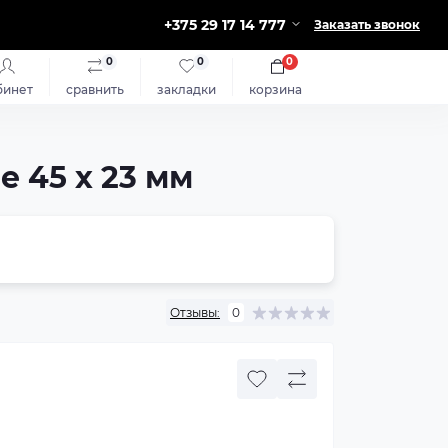
+375 29 17 14 777
Заказать звонок
0
0
0
бинет
сравнить
закладки
корзина
 45 х 23 мм
Отзывы:
0