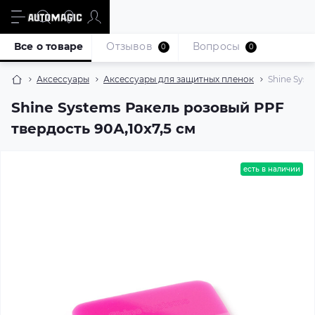
Все о товаре
Отзывов
Вопросы
0
0
Аксессуары
Аксессуары для защитных пленок
Shine Syst
Shine Systems Ракель розовый PPF
твердость 90А,10x7,5 см
есть в наличии