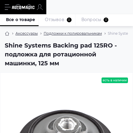
Все о товаре
Отзывов
Вопросы
0
0
Аксессуары
Подложки к полировальникам
Shine System
Shine Systems Backing pad 125RO -
подложка для ротационной
машинки, 125 мм
есть в наличии