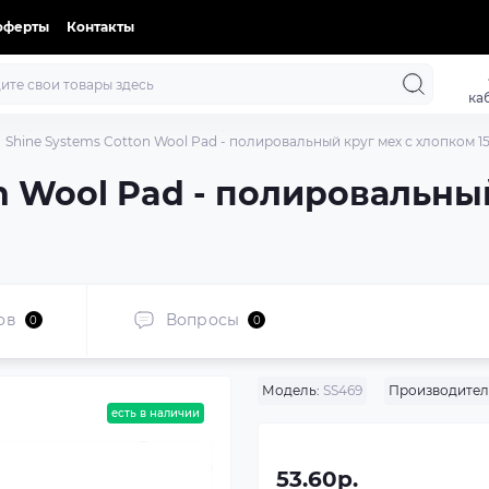
оферты
Контакты
ка
Shine Systems Cotton Wool Pad - полировальный круг мех с хлопком 1
n Wool Pad - полировальный
ов
Вопросы
0
0
Модель:
SS469
Производител
есть в наличии
53.60р.