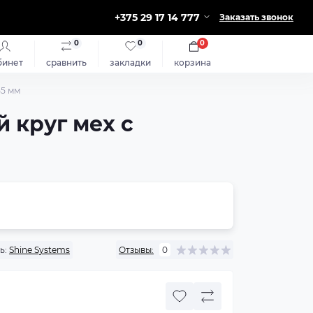
+375 29 17 14 777
Заказать звонок
0
0
0
бинет
сравнить
закладки
корзина
55 мм
 круг мех с
ь:
Shine Systems
Отзывы:
0