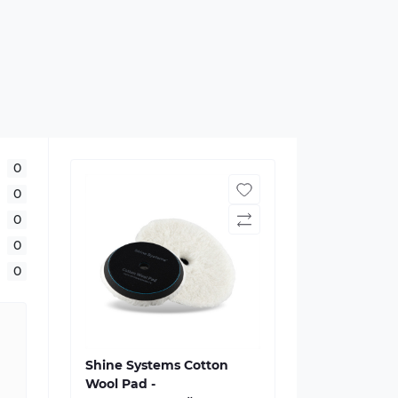
0
0
0
0
0
Shine Systems Cotton
Wool Pad -