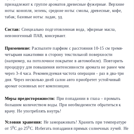
принадлежит к группе ароматов древесные фужерные. Верхние
ноты: конопля, зелень; средние ноты: смолы, древесные, кофе,
табак; базовые ноты: ладан, уд.
Состав:
Специально подготовленная вода, эфирные масла,
неионогенный ПАВ, консервант.
Применение:
Распылите парфюм с расстояния 10-15 см тремя-
четырьмя нажатиями в сторону текстильной поверхности
(например, на потолочное покрытие в автомобиле). Повторить
процедуру для повышения интенсивности аромата не ранее чем
через 3-4 часа. Рекомендуемая частота операции - раз в два-три
дня. Через несколько дней салон авто приобретет устойчивый
аромат основных нот композиции.
Меры предосторожности:
При попадании в глаза – промыть
большим количеством воды. При необходимости обратиться к
врачу. Не употреблять внутрь!
Условия хранения:
Не замораживать! Хранить при температуре
0
0
от 5
С до 25
С. Избегать попадания прямых солнечных лучей. Не