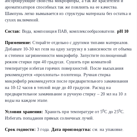
абсорбирующие свойства микрофибры, а так же красителей и
ароматизаторов способных так же повлиять на ее качества.
Шампунь легко вымывается из структуры материала без остатка и
сухих включений.
Состав:
Вода, композиция ПАВ, комплексообразователи.
pH 10
Применение:
Стирайте отдельно с другими типами материалов.
Добавьте 10-30 мл геля на одну загрузку в зависимости от объема
и степени загрязненности микрофибр. Запустите полноценный
режим стирки при 40 градусах. Сушить при комнатной
температуре избегая горячих поверхностей. После высыхания
рекомендуется «прохлопать» полотенца. Ручная стирка
микрофибр рекомендуется после предварительного замачивания
на 10-12 часов в теплой воде до 40 градусов. Расход на
предварительное замачивание и ручную стирку – 20 мл на 10 л
воды на каждом этапе.
0
0
Условия хранения:
Хранить при температуре от 5
С до 25
С.
Избегать попадания прямых солнечных лучей.
Срок годности:
3 года.
Дата производства:
см. на упаковке.