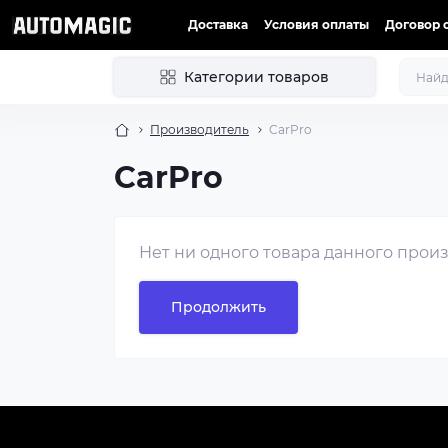
Доставка
Условия оплаты
Договор 
Категории товаров
Производитель
CarPro
CarPro
Нет ни одного товара данного прои
Продолжить